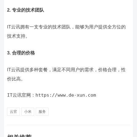
2. 专业的技术团队
IT云讯拥有一支专业的技术团队，能够为用户提供全方位的
技术支持。
3. 合理的价格
IT云讯提供多种套餐，满足不同用户的需求，价格合理，性
价比高。
云官
小米
服务