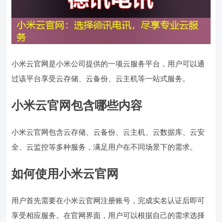
小米云官网是小米公司提供的一项云服务平台，用户可以通
过该平台享受云存储、云备份、云主机等一站式服务。
小米云官网包含哪些内容
小米云官网包含云存储、云备份、云主机、云数据库、云安
全、云监控等多种服务，满足用户在不同场景下的需求。
如何使用小米云官网
用户首先需要在小米云官网注册账号，完成实名认证后即可
享受相应服务。在官网界面，用户可以根据自己的需求选择