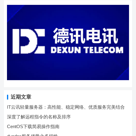
近期文章
IT云讯轻量服务器：高性能、稳定网络、优质服务完美结合
深度了解远程指令的名称及排序
CentOS下载简易操作指南