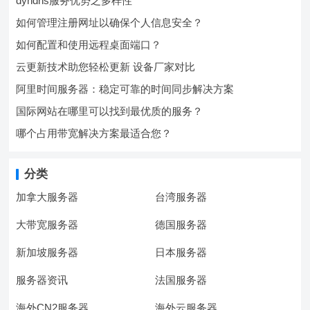
dyndns服务优势之多样性
如何管理注册网址以确保个人信息安全？
如何配置和使用远程桌面端口？
云更新技术助您轻松更新 设备厂家对比
阿里时间服务器：稳定可靠的时间同步解决方案
国际网站在哪里可以找到最优质的服务？
哪个占用带宽解决方案最适合您？
分类
加拿大服务器
台湾服务器
大带宽服务器
德国服务器
新加坡服务器
日本服务器
服务器资讯
法国服务器
海外CN2服务器
海外云服务器