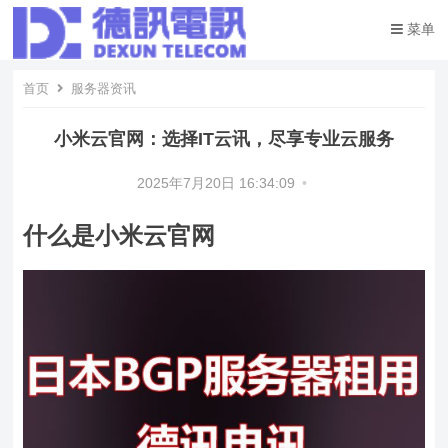
菜单
首页
服务器资讯
小米云官网：选择IT云讯，尽享专业云服务
2025年7月20日 16:34:09
•
什么是小米云官网