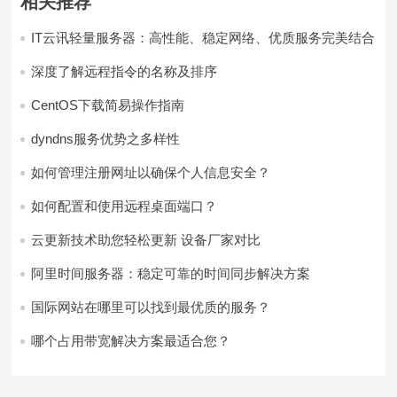
相关推荐
IT云讯轻量服务器：高性能、稳定网络、优质服务完美结合
深度了解远程指令的名称及排序
CentOS下载简易操作指南
dyndns服务优势之多样性
如何管理注册网址以确保个人信息安全？
如何配置和使用远程桌面端口？
云更新技术助您轻松更新 设备厂家对比
阿里时间服务器：稳定可靠的时间同步解决方案
国际网站在哪里可以找到最优质的服务？
哪个占用带宽解决方案最适合您？