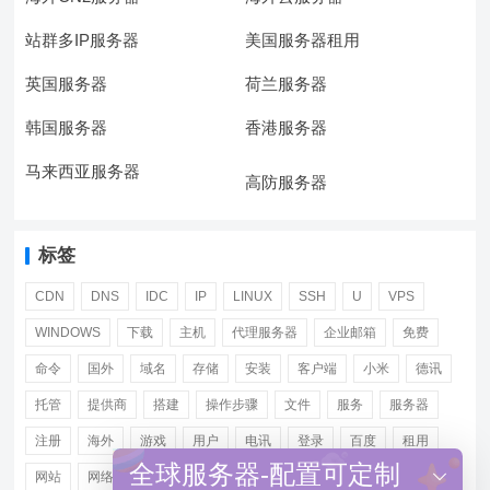
站群多IP服务器
美国服务器租用
英国服务器
荷兰服务器
韩国服务器
香港服务器
马来西亚服务器
高防服务器
标签
CDN
DNS
IDC
IP
LINUX
SSH
U
VPS
WINDOWS
下载
主机
代理服务器
企业邮箱
免费
命令
国外
域名
存储
安装
客户端
小米
德讯
托管
提供商
搭建
操作步骤
文件
服务
服务器
注册
海外
游戏
用户
电讯
登录
百度
租用
全球服务器-配置可定制
网站
网络
腾讯
虚拟主机
证书
配置
阿里