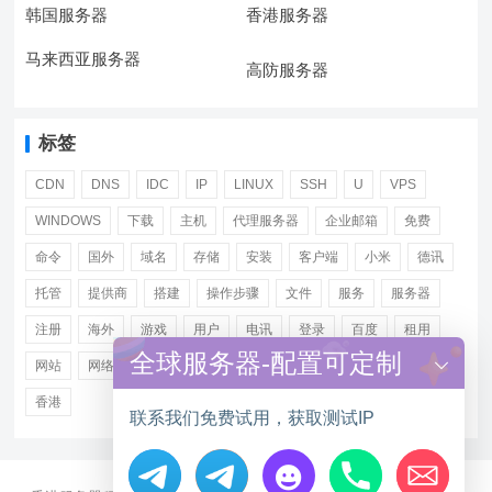
韩国服务器
香港服务器
马来西亚服务器
高防服务器
标签
CDN
DNS
IDC
IP
LINUX
SSH
U
VPS
WINDOWS
下载
主机
代理服务器
企业邮箱
免费
命令
国外
域名
存储
安装
客户端
小米
德讯
托管
提供商
搭建
操作步骤
文件
服务
服务器
注册
海外
游戏
用户
电讯
登录
百度
租用
全球服务器-配置可定制
网站
网络
腾讯
虚拟主机
证书
配置
阿里
香港
联系我们免费试用，获取测试IP