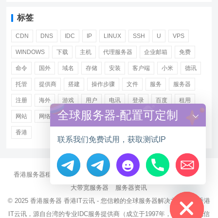
标签
CDN
DNS
IDC
IP
LINUX
SSH
U
VPS
WINDOWS
下载
主机
代理服务器
企业邮箱
免费
命令
国外
域名
存储
安装
客户端
小米
德讯
托管
提供商
搭建
操作步骤
文件
服务
服务器
注册
海外
游戏
用户
电讯
登录
百度
租用
全球服务器-配置可定制
网站
网络
腾讯
虚拟主机
证书
配置
阿里
香港
联系我们免费试用，获取测试IP
香港服务器租用
海外CN2服务器
站群多IP服务器
海外云服务器
Hide chaty
大带宽服务器
服务器资讯
© 2025
香港服务器
香港IT云讯 - 您信赖的全球服务器解决方案伙伴 香港
IT云讯，源自台湾的专业IDC服务提供商（成立于1997年，持有NCC电信