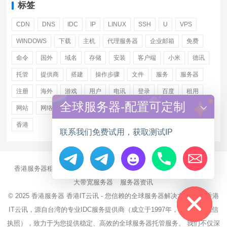
标签
CDN
DNS
IDC
IP
LINUX
SSH
U
VPS
WINDOWS
下载
主机
代理服务器
企业邮箱
免费
命令
国外
域名
存储
安装
客户端
小米
德讯
托管
提供商
搭建
操作步骤
文件
服务
服务器
注册
海外
游戏
用户
电讯
登录
百度
租用
全球服务器-配置可定制
网站
网络
腾讯
虚拟主机
证书
配置
阿里
香港
联系我们免费试用，获取测试IP
香港服务器租用
海外CN2服务器
站群多IP服务器
海外云服务器
Hide chaty
大带宽服务器
服务器资讯
© 2025
香港服务器
香港IT云讯 - 您信赖的全球服务器解决方案伙伴 香港
IT云讯，源自台湾的专业IDC服务提供商（成立于1997年，持有NCC电信
执照），致力于为您提供稳定、高效的全球服务器托管服务。 我们不仅深