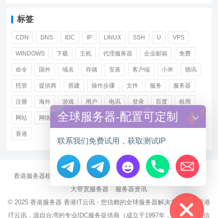
标签
CDN
DNS
IDC
IP
LINUX
SSH
U
VPS
WINDOWS
下载
主机
代理服务器
企业邮箱
免费
命令
国外
域名
存储
安装
客户端
小米
德讯
托管
提供商
搭建
操作步骤
文件
服务
服务器
注册
海外
游戏
用户
电讯
登录
百度
租用
全球服务器-配置可定制
网站
网络
腾讯
虚拟主机
证书
配置
阿里
香港
联系我们免费试用，获取测试IP
香港服务器租用
海外CN2服务器
站群多IP服务器
海外云服务器
Hide chaty
大带宽服务器
服务器资讯
© 2025
香港服务器
香港IT云讯 - 您信赖的全球服务器解决方案伙伴 香港
IT云讯，源自台湾的专业IDC服务提供商（成立于1997年，持有NCC电信