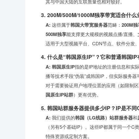
其与中国大陆的互联质量也相对较好。
3. 200M/500M/1000M独享带宽适合什
A:
这些属于
韩国大带宽服务器
范畴：
200M独
500M独享
能支撑更大规模的视频点播/直播
适用于大型视频平台、CDN节点、软件分发
4. 什么是“韩国原生IP”？它和普通韩国I
A:
韩国原生IP
指的是IP地址的注册信息和实
播等技术手段“伪装”成韩国IP，但实际服务
对于需要验证用户地理位置的应用（如限制区
国原生IP站群
）更有优势。
5. 韩国站群服务器提供多少IP？IP是不
A:
我们提供的
韩国（LG线路）站群服务器
和
（另有5个基础IP）。这些IP都属于同一个
特殊资源或定制方案。