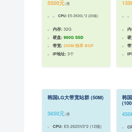
5500元
13
/月
CPU:
E5-2630L*2 (20核)
内存:
32G
内
硬盘:
960G SSD
硬
带宽:
200M 独享 BGP
带
IP地址:
3个
I
韩国LG大带宽站群 (50M)
韩国
(10
3650元
45
/月
CPU:
E5-2620V3*2 (12核)
C