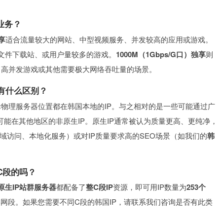
么业务？
享
适合流量较大的网站、中型视频服务、并发较高的应用或游戏。
、文件下载站、或用户量较多的游戏。
1000M（1Gbps/G口）独享
则
、高并发游戏或其他需要极大网络吞吐量的场景。
P有什么区别？
际物理服务器位置都在韩国本地的IP。与之相对的是一些可能通过广
器可能在其他地区的非原生IP。原生IP通常被认为质量更高、更纯净，
域访问、本地化服务）或对IP质量要求高的SEO场景（如我们的
韩
同C段的吗？
原生IP站群服务器
都配备了
整C段IP
资源，即可用IP数量为
253个
C类网段。如果您需要不同C段的韩国IP，请联系我们咨询是否有此类