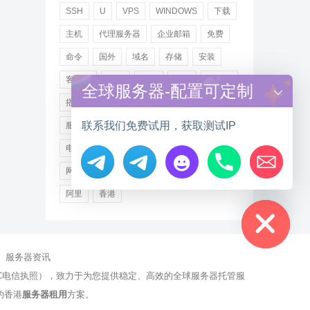
SSH
U
VPS
WINDOWS
下载
主机
代理服务器
企业邮箱
免费
命令
国外
域名
存储
安装
客户端
小米
德讯
托管
提供商
全球服务器-配置可定制
搭建
操作步骤
文件
服务
联系我们免费试用，获取测试IP
服务器
注册
海外
游戏
用户
电讯
登录
百度
租用
网站
网络
腾讯
虚拟主机
证书
配置
Hide chaty
阿里
香港
服务器资讯
有NCC电信执照），致力于为您提供稳定、高效的全球服务器托管服
的香港
服务器租用
方案。