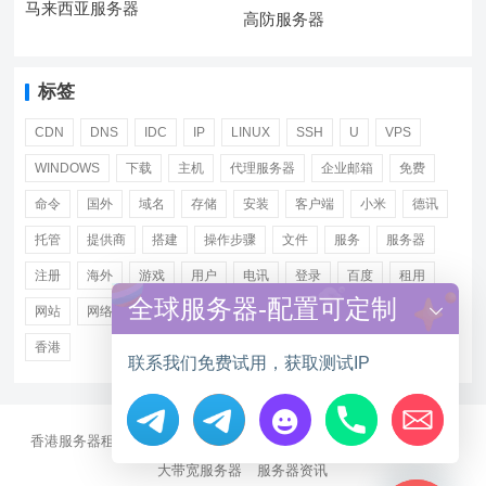
马来西亚服务器
高防服务器
标签
CDN
DNS
IDC
IP
LINUX
SSH
U
VPS
WINDOWS
下载
主机
代理服务器
企业邮箱
免费
命令
国外
域名
存储
安装
客户端
小米
德讯
托管
提供商
搭建
操作步骤
文件
服务
服务器
注册
海外
游戏
用户
电讯
登录
百度
租用
全球服务器-配置可定制
网站
网络
腾讯
虚拟主机
证书
配置
阿里
香港
联系我们免费试用，获取测试IP
香港服务器租用
海外CN2服务器
站群多IP服务器
海外云服务器
Hide chaty
大带宽服务器
服务器资讯