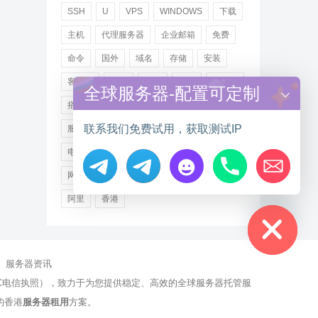
SSH
U
VPS
WINDOWS
下载
主机
代理服务器
企业邮箱
免费
命令
国外
域名
存储
安装
客户端
小米
德讯
托管
提供商
全球服务器-配置可定制
搭建
操作步骤
文件
服务
联系我们免费试用，获取测试IP
服务器
注册
海外
游戏
用户
电讯
登录
百度
租用
网站
网络
腾讯
虚拟主机
证书
配置
Hide chaty
阿里
香港
服务器资讯
有NCC电信执照），致力于为您提供稳定、高效的全球服务器托管服
的香港
服务器租用
方案。