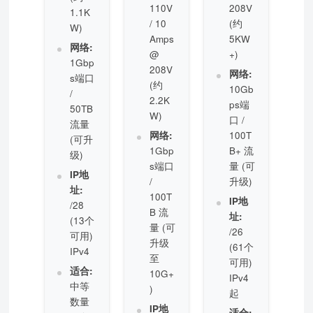
110V
208V
1.1K
/ 10
(约
W)
Amps
5KW
网络:
@
+)
1Gbp
208V
网络:
s端口
(约
10Gb
/
2.2K
ps端
50TB
W)
口 /
流量
网络:
100T
(可升
1Gbp
B+ 流
级)
s端口
量 (可
IP地
/
升级)
址:
100T
IP地
/28
B 流
址:
(13个
量 (可
/26
可用)
升级
(61个
IPv4
至
可用)
适合:
10G+
IPv4
中等
)
起
数量
IP地
适合: