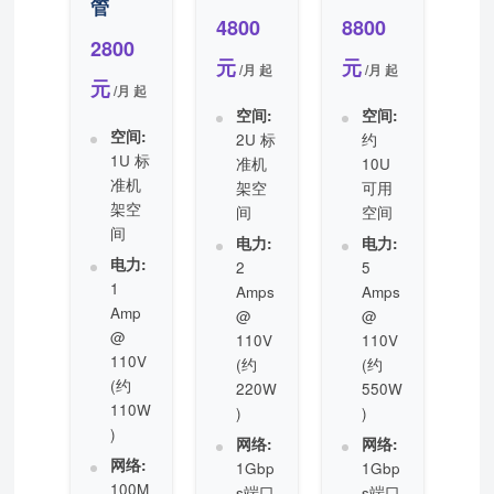
管
4800
8800
2800
元
元
/月 起
/月 起
元
/月 起
空间:
空间:
空间:
2U 标
约
1U 标
准机
10U
准机
架空
可用
架空
间
空间
间
电力:
电力:
电力:
2
5
1
Amps
Amps
Amp
@
@
@
110V
110V
110V
(约
(约
(约
220W
550W
110W
)
)
)
网络:
网络:
网络:
1Gbp
1Gbp
100M
s端口
s端口