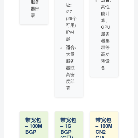
服务
址:
高性
器部
/27
能计
署
(29个
算、
可用)
GPU
IPv4
服务
起
器集
适合:
群等
大量
高功
服务
耗设
器或
备
高密
度部
署
带宽包
带宽包
带宽包
– 100M
– 1G
– 100M
BGP
BGP
CN2
(G口)
GIA