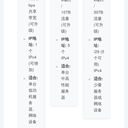
bps
/
/
共享
10TB
30TB
带宽
流量
流量
(可升
(可升
(可升
级)
级)
级)
IP地
IP地
IP地
址:
1
址:
5
址:
个
个
/29 (5
IPv4
IPv4
个可
(可增
用)
适合:
加)
IPv4
单台
适合:
中高
适合:
单台
性能
少量
低功
服务
服务
耗服
器
器或
务
网络
器、
设备
网络
设备