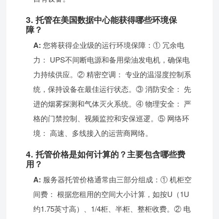
3. 托管在美国数据中心能获得哪些环境保
障？
A:
您将获得企业级的运行环境保障：① 冗余电
力： UPS不间断电源和备用柴油发电机，确保电
力持续供应。② 精密空调： 专业的温湿度控制系
统，保持设备在最佳运行状态。③ 消防安全： 先
进的烟雾探测和气体灭火系统。④ 物理安全： 严
格的门禁控制、视频监控和安保巡逻。⑤ 网络环
境： 高速、多线接入的运营商网络。
4. 托管价格是如何计算的？主要包含哪些费
用？
A:
服务器托管价格通常由三部分组成：① 机柜空
间费： 根据您租用的空间大小计算，如按U（1U
约1.75英寸高）、1/4柜、半柜、整柜收费。② 电