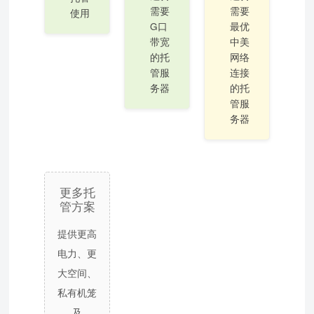
需要
需要
使用
G口
最优
带宽
中美
的托
网络
管服
连接
务器
的托
管服
务器
更多托
管方案
提供更高
电力、更
大空间、
私有机笼
及