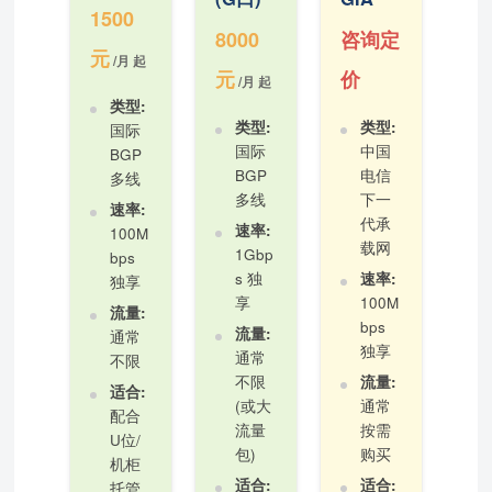
1500
8000
咨询定
元
/月 起
元
价
/月 起
类型:
类型:
类型:
国际
国际
中国
BGP
BGP
电信
多线
多线
下一
速率:
代承
速率:
100M
载网
1Gbp
bps
s 独
速率:
独享
享
100M
流量:
bps
流量:
通常
独享
通常
不限
不限
流量:
适合:
(或大
通常
配合
流量
按需
U位/
包)
购买
机柜
适合:
适合:
托管