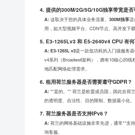
4. 提供的300M/2G/5G/10G独享带
A:
这取决于您的具体业务流量。
300M独享
适
用，如大型视频平台、CDN节点、高并发下
5. E3-1265Lv3 和 E5-2640v4 CPU 
A:
E3-1265L v3
是一款低功耗的入门级服务器C
v4系列（Broadwell架构），拥有10
地匹配网络处理需求。
6. 租用荷兰服务器是否需要遵守GDPR？
A:
**是的。** 荷兰是欧盟成员国，因此在
的透明度、合法性、目的限制、数据最小化、
7. 荷兰服务器是否支持IPv6？
A:
荷兰的网络基础设施非常先进，通常**支持I
询客服。