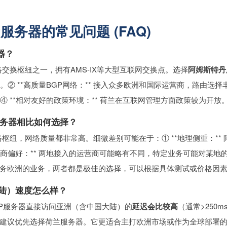
务器的常见问题 (FAQ)
器？
交换枢纽之一，拥有AMS-IX等大型互联网交换点。选择
阿姆斯特丹
。② **高质量BGP网络：** 接入众多欧洲和国际运营商，路由选择
。④ **相对友好的政策环境：** 荷兰在互联网管理方面政策较为开
P服务器相比如何选择？
枢纽，网络质量都非常高。细微差别可能在于：① **地理侧重：**
商偏好：** 两地接入的运营商可能略有不同，特定业务可能对某地的特
务欧洲的业务，两者都是极佳的选择，可以根据具体测试或价格因
大陆）速度怎么样？
P服务器直接访问亚洲（含中国大陆）的
延迟会比较高
（通常>250
建议优先选择荷兰服务器。它更适合主打欧洲市场或作为全球部署