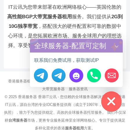
IT云讯为您带来部署在欧洲网络核心——英国伦敦的
高性能BGP大带宽服务器租用
服务。我们提供从
2G到
10G独享带宽
，搭配强大的硬件配置和可靠的数据中
心环境，是您拓展欧洲市场、服务全球用户的理想选
全球服务器-配置可定制
择。享受智能路由、高速稳定、无需备案的便利，立
即选择德讯！
联系我们免费试用，获取测试IP
香港服务器租用
海外CN2服务器
站群多IP服务器
海外云服务器
Hide chaty
大带宽服务器
服务器资讯
© 2025
香港服务器
香港IT云讯 - 您信赖的全球服务器解决方案伙伴 香港
IT云讯，源自台湾的专业IDC服务提供商（成立于1997年，持有NCC电信
执照），致力于为您提供稳定、高效的全球服务器托管服务。 我们不仅深
耕
台湾服务器
市场，更将专业服务延伸至全球网络核心。专注于提供满足
多样化需求的香港
服务器租用
方案。