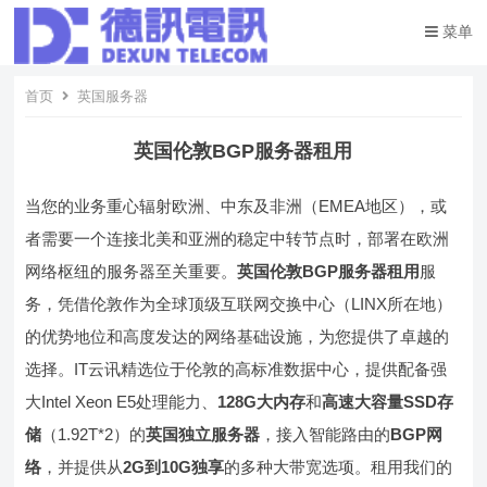
菜单
首页
英国服务器
英国伦敦BGP服务器租用
当您的业务重心辐射欧洲、中东及非洲（EMEA地区），或
者需要一个连接北美和亚洲的稳定中转节点时，部署在欧洲
网络枢纽的服务器至关重要。
英国伦敦BGP服务器租用
服
务，凭借伦敦作为全球顶级互联网交换中心（LINX所在地）
的优势地位和高度发达的网络基础设施，为您提供了卓越的
选择。IT云讯精选位于伦敦的高标准数据中心，提供配备强
大Intel Xeon E5处理能力、
128G大内存
和
高速大容量SSD存
储
（1.92T*2）的
英国独立服务器
，接入智能路由的
BGP网
络
，并提供从
2G到10G独享
的多种大带宽选项。租用我们的