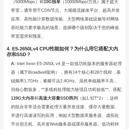
（5000Mbps）和
10G独享
（10000Mbps/万兆）属于超大
带宽，通常用于CDN节点、大规模流媒体平台、超高并发
应用、高性能计算数据传输、大型网络基础设施等对网络
吞吐能力要求极高的场景。选择哪个级别取决于您的峰值
带宽需求和预算。
4. E5-2650Lv4 CPU性能如何？为什么用它搭配大内
存和SSD？
A:
Intel Xeon E5-2650L v4 是一款低功耗版本的服务器处理
器（属于Broadwell架构），拥有14个核心和28个线程，基
础频率1.7GHz，睿频可达2.4GHz。虽然单核频率不高，
但核心数较多，**多线程处理能力较强且功耗较低**。搭配
128G大内存
和
高速大容量SSD阵列
（如1.92T*2），这样
的组合非常适合需要处理大量并发连接、缓存大量数据、
并进行高速读写的应用，例如大型数据库服务器、虚拟化
平台宿主机、高并发Web服务器或缓存服务器。低功耗特