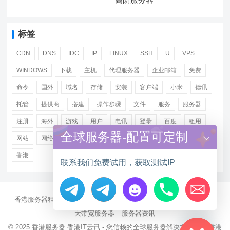
标签
CDN
DNS
IDC
IP
LINUX
SSH
U
VPS
WINDOWS
下载
主机
代理服务器
企业邮箱
免费
命令
国外
域名
存储
安装
客户端
小米
德讯
托管
提供商
搭建
操作步骤
文件
服务
服务器
注册
海外
游戏
用户
电讯
登录
百度
租用
全球服务器-配置可定制
网站
网络
腾讯
虚拟主机
证书
配置
阿里
香港
联系我们免费试用，获取测试IP
香港服务器租用
海外CN2服务器
站群多IP服务器
海外云服务器
Hide chaty
大带宽服务器
服务器资讯
© 2025
香港服务器
香港IT云讯 - 您信赖的全球服务器解决方案伙伴 香港