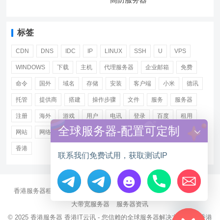
标签
CDN
DNS
IDC
IP
LINUX
SSH
U
VPS
WINDOWS
下载
主机
代理服务器
企业邮箱
免费
命令
国外
域名
存储
安装
客户端
小米
德讯
托管
提供商
搭建
操作步骤
文件
服务
服务器
注册
海外
游戏
用户
电讯
登录
百度
租用
全球服务器-配置可定制
网站
网络
腾讯
虚拟主机
证书
配置
阿里
香港
联系我们免费试用，获取测试IP
香港服务器租用
海外CN2服务器
站群多IP服务器
海外云服务器
Hide chaty
大带宽服务器
服务器资讯
© 2025
香港服务器
香港IT云讯 - 您信赖的全球服务器解决方案伙伴 香港