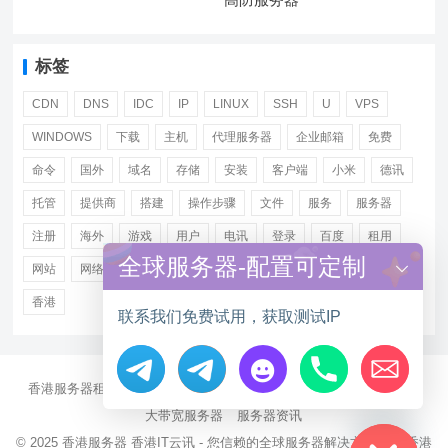
标签
CDN
DNS
IDC
IP
LINUX
SSH
U
VPS
WINDOWS
下载
主机
代理服务器
企业邮箱
免费
命令
国外
域名
存储
安装
客户端
小米
德讯
托管
提供商
搭建
操作步骤
文件
服务
服务器
注册
海外
游戏
用户
电讯
登录
百度
租用
全球服务器-配置可定制
网站
网络
腾讯
虚拟主机
证书
配置
阿里
香港
联系我们免费试用，获取测试IP
香港服务器租用
海外CN2服务器
站群多IP服务器
海外云服务器
Hide chaty
大带宽服务器
服务器资讯
© 2025
香港服务器
香港IT云讯 - 您信赖的全球服务器解决方案伙伴 香港