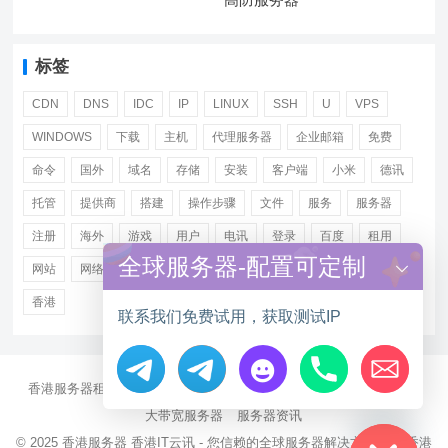
标签
CDN
DNS
IDC
IP
LINUX
SSH
U
VPS
WINDOWS
下载
主机
代理服务器
企业邮箱
免费
命令
国外
域名
存储
安装
客户端
小米
德讯
托管
提供商
搭建
操作步骤
文件
服务
服务器
注册
海外
游戏
用户
电讯
登录
百度
租用
全球服务器-配置可定制
网站
网络
腾讯
虚拟主机
证书
配置
阿里
香港
联系我们免费试用，获取测试IP
香港服务器租用
海外CN2服务器
站群多IP服务器
海外云服务器
Hide chaty
大带宽服务器
服务器资讯
© 2025
香港服务器
香港IT云讯 - 您信赖的全球服务器解决方案伙伴 香港