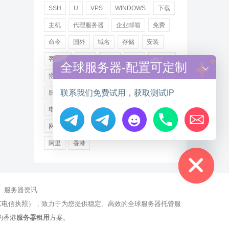
SSH
U
VPS
WINDOWS
下载
主机
代理服务器
企业邮箱
免费
命令
国外
域名
存储
安装
客户端
小米
德讯
托管
提供商
全球服务器-配置可定制
搭建
操作步骤
文件
服务
联系我们免费试用，获取测试IP
服务器
注册
海外
游戏
用户
电讯
登录
百度
租用
网站
网络
腾讯
虚拟主机
证书
配置
Hide chaty
阿里
香港
服务器资讯
有NCC电信执照），致力于为您提供稳定、高效的全球服务器托管服
的香港
服务器租用
方案。