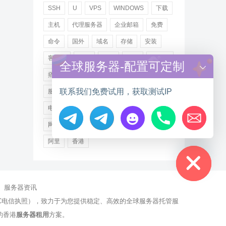
SSH
U
VPS
WINDOWS
下载
主机
代理服务器
企业邮箱
免费
命令
国外
域名
存储
安装
客户端
小米
德讯
托管
提供商
全球服务器-配置可定制
搭建
操作步骤
文件
服务
联系我们免费试用，获取测试IP
服务器
注册
海外
游戏
用户
电讯
登录
百度
租用
网站
网络
腾讯
虚拟主机
证书
配置
Hide chaty
阿里
香港
服务器资讯
有NCC电信执照），致力于为您提供稳定、高效的全球服务器托管服
的香港
服务器租用
方案。