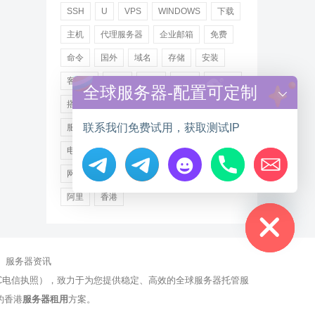
SSH
U
VPS
WINDOWS
下载
主机
代理服务器
企业邮箱
免费
命令
国外
域名
存储
安装
客户端
小米
德讯
托管
提供商
全球服务器-配置可定制
搭建
操作步骤
文件
服务
联系我们免费试用，获取测试IP
服务器
注册
海外
游戏
用户
电讯
登录
百度
租用
网站
网络
腾讯
虚拟主机
证书
配置
Hide chaty
阿里
香港
服务器资讯
有NCC电信执照），致力于为您提供稳定、高效的全球服务器托管服
的香港
服务器租用
方案。