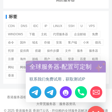
标签
CDN
DNS
IDC
IP
LINUX
SSH
U
VPS
WINDOWS
下载
主机
代理服务器
企业邮箱
免费
命令
国外
域名
存储
安装
客户端
小米
德讯
托管
提供商
搭建
操作步骤
文件
服务
服务器
注册
海外
游戏
用户
电讯
登录
百度
租用
全球服务器-配置可定制
网站
网络
腾讯
虚拟主机
证书
配置
阿里
香港
联系我们免费试用，获取测试IP
香港服务器租用
海外CN2服务器
站群多IP服务器
海外云服务器
Hide chaty
大带宽服务器
服务器资讯
© 2025
香港服务器
香港IT云讯 - 您信赖的全球服务器解决方案伙伴 香港