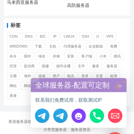
马来西亚服务器
高防服务器
标签
CDN
DNS
IDC
IP
LINUX
SSH
U
VPS
WINDOWS
下载
主机
代理服务器
企业邮箱
免费
命令
国外
域名
存储
安装
客户端
小米
德讯
托管
提供商
搭建
操作步骤
文件
服务
服务器
注册
海外
游戏
用户
电讯
登录
百度
租用
全球服务器-配置可定制
网站
网络
腾讯
虚拟主机
证书
配置
阿里
香港
联系我们免费试用，获取测试IP
香港服务器租用
海外CN2服务器
站群多IP服务器
海外云服务器
Hide chaty
大带宽服务器
服务器资讯