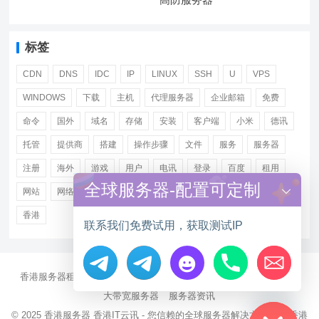
标签
CDN
DNS
IDC
IP
LINUX
SSH
U
VPS
WINDOWS
下载
主机
代理服务器
企业邮箱
免费
命令
国外
域名
存储
安装
客户端
小米
德讯
托管
提供商
搭建
操作步骤
文件
服务
服务器
注册
海外
游戏
用户
电讯
登录
百度
租用
全球服务器-配置可定制
网站
网络
腾讯
虚拟主机
证书
配置
阿里
香港
联系我们免费试用，获取测试IP
香港服务器租用
海外CN2服务器
站群多IP服务器
海外云服务器
Hide chaty
大带宽服务器
服务器资讯
© 2025
香港服务器
香港IT云讯 - 您信赖的全球服务器解决方案伙伴 香港