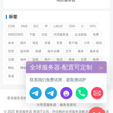
标签
CDN
DNS
IDC
IP
LINUX
SSH
U
VPS
WINDOWS
下载
主机
代理服务器
企业邮箱
免费
命令
国外
域名
存储
安装
客户端
小米
德讯
托管
提供商
搭建
操作步骤
文件
服务
服务器
注册
海外
游戏
用户
电讯
登录
百度
租用
全球服务器-配置可定制
网站
网络
腾讯
虚拟主机
证书
配置
阿里
香港
联系我们免费试用，获取测试IP
香港服务器租用
海外CN2服务器
站群多IP服务器
海外云服务器
Hide chaty
大带宽服务器
服务器资讯
© 2025
香港服务器
香港IT云讯 - 您信赖的全球服务器解决方案伙伴 香港