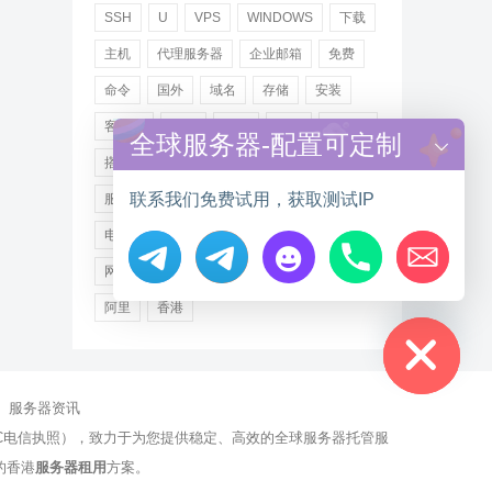
SSH
U
VPS
WINDOWS
下载
主机
代理服务器
企业邮箱
免费
命令
国外
域名
存储
安装
客户端
小米
德讯
托管
提供商
全球服务器-配置可定制
搭建
操作步骤
文件
服务
联系我们免费试用，获取测试IP
服务器
注册
海外
游戏
用户
电讯
登录
百度
租用
网站
网络
腾讯
虚拟主机
证书
配置
Hide chaty
阿里
香港
服务器资讯
有NCC电信执照），致力于为您提供稳定、高效的全球服务器托管服
的香港
服务器租用
方案。