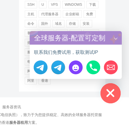
SSH
U
VPS
WINDOWS
下载
主机
代理服务器
企业邮箱
免费
命令
国外
域名
存储
安装
客户端
小米
德讯
托管
提供商
全球服务器-配置可定制
搭建
操作步骤
文件
服务
联系我们免费试用，获取测试IP
服务器
注册
海外
游戏
用户
电讯
登录
百度
租用
网站
网络
腾讯
虚拟主机
证书
配置
Hide chaty
阿里
香港
服务器资讯
有NCC电信执照），致力于为您提供稳定、高效的全球服务器托管服
的香港
服务器租用
方案。