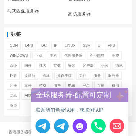
马来西亚服务器
高防服务器
标签
CDN
DNS
IDC
IP
LINUX
SSH
U
VPS
WINDOWS
下载
主机
代理服务器
企业邮箱
免费
命令
国外
域名
存储
安装
客户端
小米
德讯
托管
提供商
搭建
操作步骤
文件
服务
服务器
注册
海外
游戏
用户
电讯
登录
百度
租用
全球服务器-配置可定制
网站
网络
腾讯
虚拟主机
证书
配置
阿里
香港
联系我们免费试用，获取测试IP
香港服务器租用
海外CN2服务器
站群多IP服务器
海外云服务器