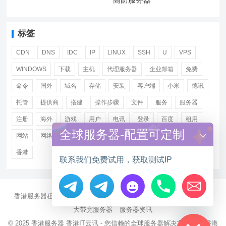
标签
CDN
DNS
IDC
IP
LINUX
SSH
U
VPS
WINDOWS
下载
主机
代理服务器
企业邮箱
免费
命令
国外
域名
存储
安装
客户端
小米
德讯
托管
提供商
搭建
操作步骤
文件
服务
服务器
注册
海外
游戏
用户
电讯
登录
百度
租用
全球服务器-配置可定制
网站
网络
腾讯
虚拟主机
证书
配置
阿里
香港
联系我们免费试用，获取测试IP
香港服务器租用
海外CN2服务器
站群多IP服务器
海外云服务器
Hide chaty
大带宽服务器
服务器资讯
© 2025
香港服务器
香港IT云讯 - 您信赖的全球服务器解决方案伙伴 香港