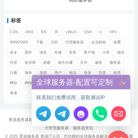
标签
CDN
DNS
IDC
IP
LINUX
SSH
U
VPS
WINDOWS
下载
主机
代理服务器
企业邮箱
免费
命令
国外
域名
存储
安装
客户端
小米
德讯
托管
提供商
搭建
操作步骤
文件
服务
服务器
注册
海外
游戏
用户
电讯
登录
百度
租用
全球服务器-配置可定制
网站
网络
腾讯
虚拟主机
证书
配置
阿里
香港
联系我们免费试用，获取测试IP
香港服务器租用
海外CN2服务器
站群多IP服务器
海外云服务器
Hide chaty
大带宽服务器
服务器资讯
© 2025
香港服务器
香港IT云讯 - 您信赖的全球服务器解决方案伙伴 香港