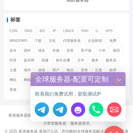
标签
CDN
DNS
IDC
IP
LINUX
SSH
U
VPS
WINDOWS
下载
主机
代理服务器
企业邮箱
免费
命令
国外
域名
存储
安装
客户端
小米
德讯
托管
提供商
搭建
操作步骤
文件
服务
服务器
注册
海外
游戏
用户
电讯
登录
百度
租用
全球服务器-配置可定制
网站
网络
腾讯
虚拟主机
证书
配置
阿里
香港
联系我们免费试用，获取测试IP
香港服务器租用
海外CN2服务器
站群多IP服务器
海外云服务器
Hide chaty
大带宽服务器
服务器资讯
© 2025
香港服务器
香港IT云讯 - 您信赖的全球服务器解决方案伙伴 香港