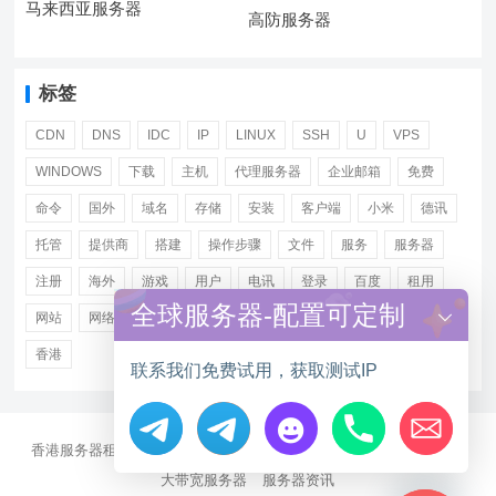
马来西亚服务器
高防服务器
标签
CDN
DNS
IDC
IP
LINUX
SSH
U
VPS
WINDOWS
下载
主机
代理服务器
企业邮箱
免费
命令
国外
域名
存储
安装
客户端
小米
德讯
托管
提供商
搭建
操作步骤
文件
服务
服务器
注册
海外
游戏
用户
电讯
登录
百度
租用
全球服务器-配置可定制
网站
网络
腾讯
虚拟主机
证书
配置
阿里
香港
联系我们免费试用，获取测试IP
香港服务器租用
海外CN2服务器
站群多IP服务器
海外云服务器
Hide chaty
大带宽服务器
服务器资讯