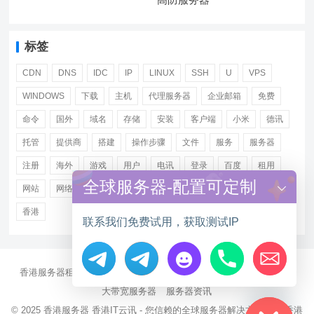
标签
CDN
DNS
IDC
IP
LINUX
SSH
U
VPS
WINDOWS
下载
主机
代理服务器
企业邮箱
免费
命令
国外
域名
存储
安装
客户端
小米
德讯
托管
提供商
搭建
操作步骤
文件
服务
服务器
注册
海外
游戏
用户
电讯
登录
百度
租用
全球服务器-配置可定制
网站
网络
腾讯
虚拟主机
证书
配置
阿里
香港
联系我们免费试用，获取测试IP
香港服务器租用
海外CN2服务器
站群多IP服务器
海外云服务器
Hide chaty
大带宽服务器
服务器资讯
© 2025
香港服务器
香港IT云讯 - 您信赖的全球服务器解决方案伙伴 香港