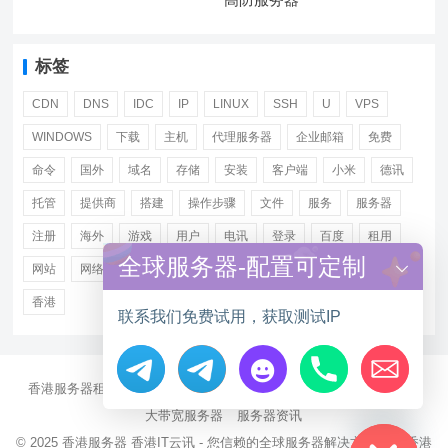
标签
CDN
DNS
IDC
IP
LINUX
SSH
U
VPS
WINDOWS
下载
主机
代理服务器
企业邮箱
免费
命令
国外
域名
存储
安装
客户端
小米
德讯
托管
提供商
搭建
操作步骤
文件
服务
服务器
注册
海外
游戏
用户
电讯
登录
百度
租用
全球服务器-配置可定制
网站
网络
腾讯
虚拟主机
证书
配置
阿里
香港
联系我们免费试用，获取测试IP
香港服务器租用
海外CN2服务器
站群多IP服务器
海外云服务器
Hide chaty
大带宽服务器
服务器资讯
© 2025
香港服务器
香港IT云讯 - 您信赖的全球服务器解决方案伙伴 香港