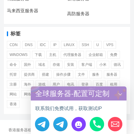
马来西亚服务器
高防服务器
标签
CDN
DNS
IDC
IP
LINUX
SSH
U
VPS
WINDOWS
下载
主机
代理服务器
企业邮箱
免费
命令
国外
域名
存储
安装
客户端
小米
德讯
托管
提供商
搭建
操作步骤
文件
服务
服务器
注册
海外
游戏
用户
电讯
登录
百度
租用
全球服务器-配置可定制
网站
网络
腾讯
虚拟主机
证书
配置
阿里
香港
联系我们免费试用，获取测试IP
香港服务器租用
海外CN2服务器
站群多IP服务器
海外云服务器