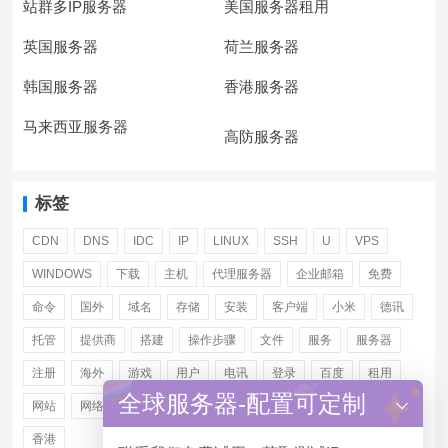
站群多IP服务器
美国服务器租用
英国服务器
荷兰服务器
韩国服务器
香港服务器
马来西亚服务器
高防服务器
标签
CDN
DNS
IDC
IP
LINUX
SSH
U
VPS
WINDOWS
下载
主机
代理服务器
企业邮箱
免费
命令
国外
域名
存储
安装
客户端
小米
德讯
托管
提供商
搭建
操作步骤
文件
服务
服务器
注册
海外
游戏
用户
电讯
登录
百度
租用
全球服务器-配置可定制
网站
网络
腾讯
虚拟主机
证书
配置
阿里
香港