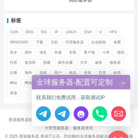
标签
CDN
DNS
IDC
IP
LINUX
SSH
U
VPS
WINDOWS
下载
主机
代理服务器
企业邮箱
免费
命令
国外
域名
存储
安装
客户端
小米
德讯
托管
提供商
搭建
操作步骤
文件
服务
服务器
注册
海外
游戏
用户
电讯
登录
百度
租用
全球服务器-配置可定制
网站
网络
腾讯
虚拟主机
证书
配置
阿里
香港
联系我们免费试用，获取测试IP
香港服务器租用
海外CN2服务器
站群多IP服务器
海外云服务器
Hide chaty
大带宽服务器
服务器资讯
© 2025
香港服务器
香港IT云讯 - 您信赖的全球服务器解决方案伙伴 香港