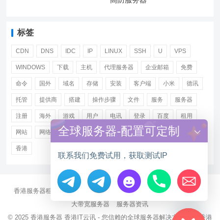
标签
CDN
DNS
IDC
IP
LINUX
SSH
U
VPS
WINDOWS
下载
主机
代理服务器
企业邮箱
免费
命令
国外
域名
存储
安装
客户端
小米
德讯
托管
提供商
搭建
操作步骤
文件
服务
服务器
注册
海外
游戏
用户
电讯
登录
百度
租用
全球服务器-配置可定制
网站
网络
腾讯
虚拟主机
证书
配置
阿里
香港
联系我们免费试用，获取测试IP
香港服务器租用
海外CN2服务器
站群多IP服务器
海外云服务器
Hide chaty
大带宽服务器
服务器资讯
© 2025
香港服务器
香港IT云讯 - 您信赖的全球服务器解决方案伙伴 香港