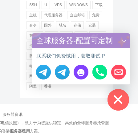
SSH
U
VPS
WINDOWS
下载
主机
代理服务器
企业邮箱
免费
命令
国外
域名
存储
安装
客户端
小米
德讯
托管
提供商
全球服务器-配置可定制
搭建
操作步骤
文件
服务
联系我们免费试用，获取测试IP
服务器
注册
海外
游戏
用户
电讯
登录
百度
租用
网站
网络
腾讯
虚拟主机
证书
配置
Hide chaty
阿里
香港
服务器资讯
有NCC电信执照），致力于为您提供稳定、高效的全球服务器托管服
的香港
服务器租用
方案。