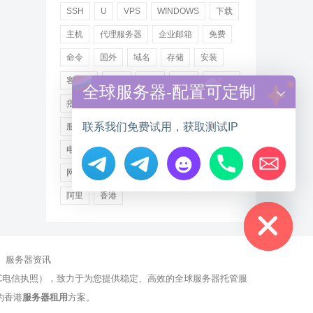
SSH
U
VPS
WINDOWS
下载
主机
代理服务器
企业邮箱
免费
命令
国外
域名
存储
安装
客户端
小米
德讯
托管
提供商
全球服务器-配置可定制
搭建
操作步骤
文件
服务
联系我们免费试用，获取测试IP
服务器
注册
海外
游戏
用户
电讯
登录
百度
租用
网站
网络
腾讯
虚拟主机
证书
配置
Hide chaty
阿里
香港
服务器资讯
有NCC电信执照），致力于为您提供稳定、高效的全球服务器托管服
的香港
服务器租用
方案。