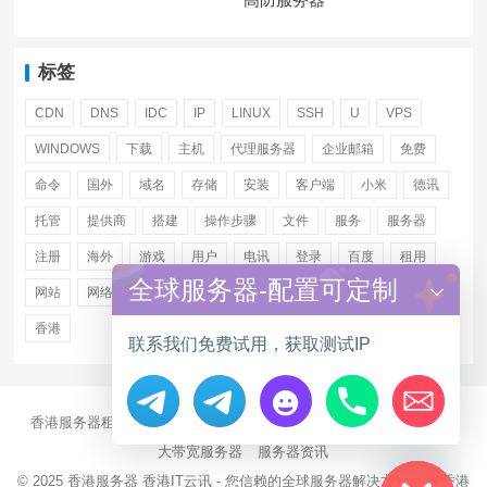
标签
CDN
DNS
IDC
IP
LINUX
SSH
U
VPS
WINDOWS
下载
主机
代理服务器
企业邮箱
免费
命令
国外
域名
存储
安装
客户端
小米
德讯
托管
提供商
搭建
操作步骤
文件
服务
服务器
注册
海外
游戏
用户
电讯
登录
百度
租用
全球服务器-配置可定制
网站
网络
腾讯
虚拟主机
证书
配置
阿里
香港
联系我们免费试用，获取测试IP
香港服务器租用
海外CN2服务器
站群多IP服务器
海外云服务器
Hide chaty
大带宽服务器
服务器资讯
© 2025
香港服务器
香港IT云讯 - 您信赖的全球服务器解决方案伙伴 香港