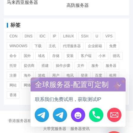
马来西亚服务器
高防服务器
标签
CDN
DNS
IDC
IP
LINUX
SSH
U
VPS
WINDOWS
下载
主机
代理服务器
企业邮箱
免费
命令
国外
域名
存储
安装
客户端
小米
德讯
托管
提供商
搭建
操作步骤
文件
服务
服务器
注册
海外
游戏
用户
电讯
登录
百度
租用
全球服务器-配置可定制
网站
网络
腾讯
虚拟主机
证书
配置
阿里
香港
联系我们免费试用，获取测试IP
香港服务器租用
海外CN2服务器
站群多IP服务器
海外云服务器
Hide chaty
大带宽服务器
服务器资讯