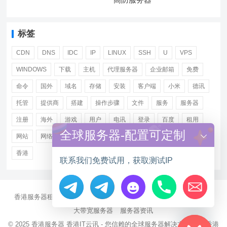
标签
CDN
DNS
IDC
IP
LINUX
SSH
U
VPS
WINDOWS
下载
主机
代理服务器
企业邮箱
免费
命令
国外
域名
存储
安装
客户端
小米
德讯
托管
提供商
搭建
操作步骤
文件
服务
服务器
注册
海外
游戏
用户
电讯
登录
百度
租用
全球服务器-配置可定制
网站
网络
腾讯
虚拟主机
证书
配置
阿里
香港
联系我们免费试用，获取测试IP
香港服务器租用
海外CN2服务器
站群多IP服务器
海外云服务器
Hide chaty
大带宽服务器
服务器资讯
© 2025
香港服务器
香港IT云讯 - 您信赖的全球服务器解决方案伙伴 香港