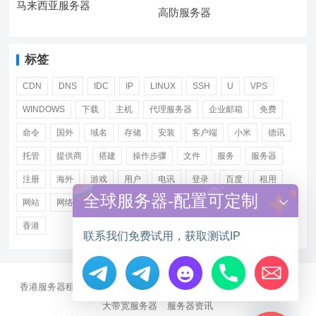
马来西亚服务器
高防服务器
标签
CDN
DNS
IDC
IP
LINUX
SSH
U
VPS
WINDOWS
下载
主机
代理服务器
企业邮箱
免费
命令
国外
域名
存储
安装
客户端
小米
德讯
托管
提供商
搭建
操作步骤
文件
服务
服务器
注册
海外
游戏
用户
电讯
登录
百度
租用
全球服务器-配置可定制
网站
网络
腾讯
虚拟主机
证书
配置
阿里
香港
联系我们免费试用，获取测试IP
香港服务器租用
海外CN2服务器
站群多IP服务器
海外云服务器
Hide chaty
大带宽服务器
服务器资讯