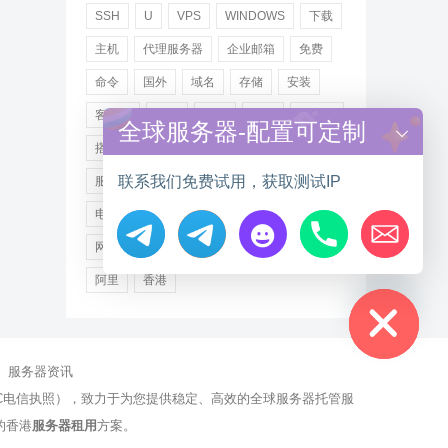
SSH
U
VPS
WINDOWS
下载
主机
代理服务器
企业邮箱
免费
命令
国外
域名
存储
安装
客户端
小米
德讯
托管
提供商
全球服务器-配置可定制
搭建
操作步骤
文件
服务
联系我们免费试用，获取测试IP
服务器
注册
海外
游戏
用户
电讯
登录
百度
租用
网站
网络
腾讯
虚拟主机
证书
配置
Hide chaty
阿里
香港
服务器资讯
有NCC电信执照），致力于为您提供稳定、高效的全球服务器托管服
的香港
服务器租用
方案。