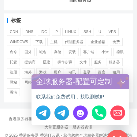
标签
CDN
DNS
IDC
IP
LINUX
SSH
U
VPS
WINDOWS
下载
主机
代理服务器
企业邮箱
免费
命令
国外
域名
存储
安装
客户端
小米
德讯
托管
提供商
搭建
操作步骤
文件
服务
服务器
注册
海外
游戏
用户
电讯
登录
百度
租用
全球服务器-配置可定制
网站
网络
腾讯
虚拟主机
证书
配置
阿里
香港
联系我们免费试用，获取测试IP
香港服务器租用
海外CN2服务器
站群多IP服务器
海外云服务器
Hide chaty
大带宽服务器
服务器资讯
© 2025
香港服务器
香港IT云讯 - 您信赖的全球服务器解决方案伙伴 香港