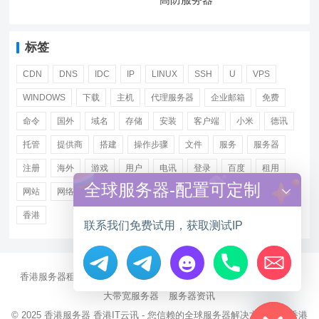
标签
CDN
DNS
IDC
IP
LINUX
SSH
U
VPS
WINDOWS
下载
主机
代理服务器
企业邮箱
免费
命令
国外
域名
存储
安装
客户端
小米
德讯
托管
提供商
搭建
操作步骤
文件
服务
服务器
注册
海外
游戏
用户
电讯
登录
百度
租用
全球服务器-配置可定制
网站
网络
腾讯
虚拟主机
证书
配置
阿里
香港
联系我们免费试用，获取测试IP
香港服务器租用
海外CN2服务器
站群多IP服务器
海外云服务器
Hide chaty
大带宽服务器
服务器资讯
© 2025
香港服务器
香港IT云讯 - 您信赖的全球服务器解决方案伙伴 香港